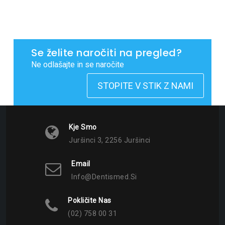
Se želite naročiti na pregled?
Ne odlašajte in se naročite
STOPITE V STIK Z NAMI
Kje Smo
Juršinci 3, 2256 Juršinci
Email
Info@dentismed.si
Pokličite Nas
(02) 758 00 31