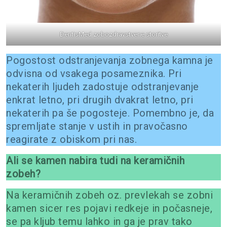
DentisMed zobozdravstvene storitve
Pogostost odstranjevanja zobnega kamna je
odvisna od vsakega posameznika. Pri
nekaterih ljudeh zadostuje odstranjevanje
enkrat letno, pri drugih dvakrat letno, pri
nekaterih pa še pogosteje. Pomembno je, da
spremljate stanje v ustih in pravočasno
reagirate z obiskom pri nas.
Ali se kamen nabira tudi na keramičnih
zobeh?
Na keramičnih zobeh oz. prevlekah se zobni
kamen sicer res pojavi redkeje in počasneje,
se pa kljub temu lahko in ga je prav tako