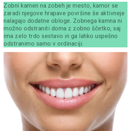
Zobni kamen na zobeh je mesto, kamor se
zaradi njegove hrapave površine še aktivneje
nalagajo dodatne obloge. Zobnega kamna ni
možno odstraniti doma z zobno ščetko, saj
ima zelo trdo sestavo in ga lahko uspešno
odstranimo samo v ordinaciji.