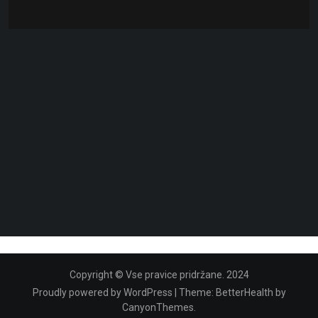
Copyright © Vse pravice pridržane. 2024
Proudly powered by WordPress
|
Theme:
BetterHealth
by
CanyonThemes
.