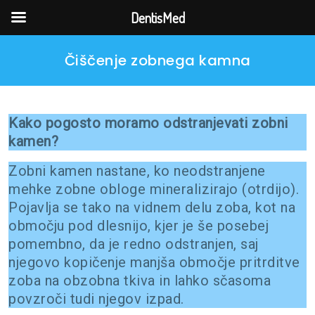
DentisMed
Skip
Čiščenje zobnega kamna
to
content
Kako pogosto moramo odstranjevati zobni
kamen?
Zobni kamen nastane, ko neodstranjene
mehke zobne obloge mineralizirajo (otrdijo).
Pojavlja se tako na vidnem delu zoba, kot na
območju pod dlesnijo, kjer je še posebej
pomembno, da je redno odstranjen, saj
njegovo kopičenje manjša območje pritrditve
zoba na obzobna tkiva in lahko sčasoma
povzroči tudi njegov izpad.